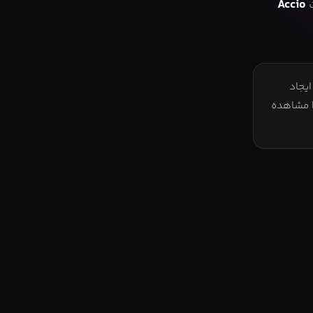
ت
Accio
یجاد
ا مشاهده