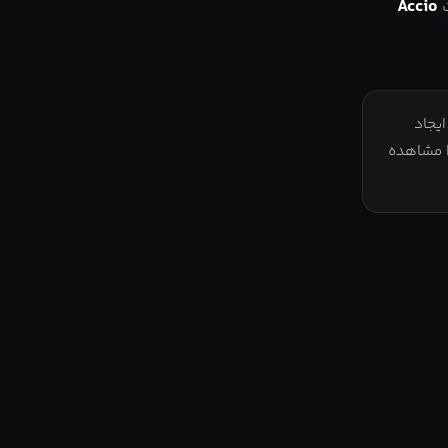
ت
Accio
یجاد
ا مشاهده